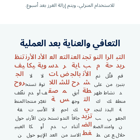
للاستخدام المنزلي، ويتم إزالة الغرز بعد أسبوع.
التعافي والعناية بعد العملية
التب
الرا
النو
تجن
العن
التع
الع
الأد
الأرن
تنظ
ريد
حة
م
ب
اية
ر
دس
وية
يكا
يف
الأن
بالج
ض
ات
الج
قم
قلّل
نم
لا
لا
ش
رح
للش
اللا
روح
بتبري
من
على
توق
تستخ
طة
م
صق
د
نشاط
ظهر
أبقِ
ف أو
دم
نظّف
الت
س
ة
منطق
ك
ك
وجه
تغيّر
منتجا
المنط
ي
ة
البدن
لتجن
ك
احمِ
لا
الأسب
ت
قة
تزيد
الجفو
ي
ب
جافاً
الندو
تستخ
رين
الأرني
حول
الض
ن
وامتن
الضغ
أثناء
ب
دم
أو
كا
العيني
غط
خلال
ع عن
ط
الاست
من
العد
الإيبو
حول
ن