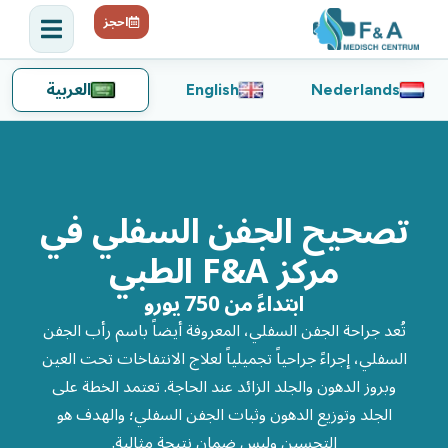
احجز
Nederlands
English
العربية
تصحيح الجفن السفلي في
مركز F&A الطبي
ابتداءً من 750 يورو
تُعد جراحة الجفن السفلي، المعروفة أيضاً باسم رأب الجفن
السفلي، إجراءً جراحياً تجميلياً لعلاج الانتفاخات تحت العين
وبروز الدهون والجلد الزائد عند الحاجة. تعتمد الخطة على
الجلد وتوزيع الدهون وثبات الجفن السفلي؛ والهدف هو
التحسين وليس ضمان نتيجة مثالية.