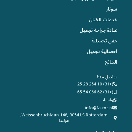
سونار
خدمات الختان
عيادة جراحة تجميل
حقن تجميلية
أخصائية تجميل
النتائج
تواصل معنا
(+31) 10 254 28 25
(+31) 62 066 54 65
واتساب
info@fa-mc.nl
Weissenbruchlaan 148, 3054 LS Rotterdam,
هولندا