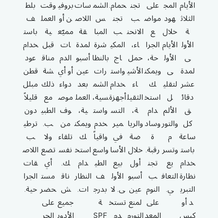
الأيام
المج
على
تجن
حمام.
الشم
سات
بروفي
وقت
بلط
الثلاث
هود
مواض
ب
تجن
س
اللاص
ن أو
العمل
ف
ة
خلال
ع
الانحن
ب
المبا
قة
مميّع
ية
باست
الأول
الأيام
الجرا
اء،
المكي
شرة
لمدة
ات
قبل
خدام
ى
الأول
حة،
حمل
اج
بالنظا
أسبو
الدم
مناق
عود
لمدة
ى
ويمكن
الأشي
واست
رات
عين
أو أي
شة
قطن
عشر
لتقلي
ك
اء
خدام
الشم
بعد
دواء
ذلك
مبلل
دقائ
ل
استخ
الثقيل
أجهزة
سية،
العمل
موص
مع
قليلاً
ق
الألم
دام
ة،
التس
واست
ية،
وف
الطبي
دون
كل
والتور
وساد
والريا
مير
خدم
ويمكن
من
ب.
ترطي
ساعة
م
ة
ضة
في
واقياً
ك
تلقاء
ولا
ب
باست
وتسر
رقبة.
خلال
الأسا
واسع
استخ
نفس
تضع
اللاص
خدام
يع
تجن
أول
بيع
الطي
دام
ك.
أي
قات
نظارة
التعاف
ب
أسبو
الأول
ف
النظار
ناق
مست
الجرا
التبري
ي.
النوم
عين
ى. لا
بدرج
ات.
ش
حضر
حية.
د أو
على
لمنع
تستخ
ة
جميع
على
كيس
المعد
التورم
دم
SPF
الأدوي
الجر