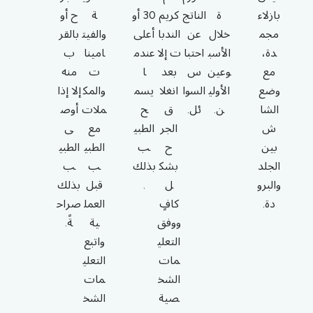
بازلاء
ة
الناتج
كريم
30 أو
ة
ح أو
مجم
خلال
عن
الندبا
أعلى
والفيت
بالقر
دة،
الأسب
احتبا
ت إلا
عندم
امينا
ب
مع
وعين
س
بعد
ا
ت
منه
وضع
الأولي
السوا
انغلا
يسم
والمك
إلا إذا
الشا
ن.
ئل.
ق
ح
ملات
أوص
ش
الجر
الطبي
مع
ى
بين
ح
ب
الطبي
الطبي
الجلد
بشك
بذلك
ب
ب
والبرو
ل
.
قبل
بذلك
دة.
كافٍ
العمل
صراح
ووفق
ية
ةً.
التعلي
واتبع
مات
التعلي
الشخ
مات
صية
الشخ