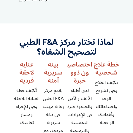
لماذا تختار مركز F&A الطبي
لتصحيح الشفاه؟
خطة علاج
اختصاصي
بيئة
عناية
شخصية
ون ذوو
سريرية
لاحقة
خبرة
آمنة
فردية
نكيّف العلاج
وفق تشريح
لدى أطباء
يقدم مركز
تُكيّف خطة
الوجه
الأنف والأذن
F&A الطبي
العناية اللاحقة
واحتياجاتك
والحنجرة خبرة
رعاية مهنية
وفق الإجراء
وأهدافك
في الإجراءات
في بيئة
ومسار
الواقعية.
التجميلية
سريرية
تعافيك.
والترميمية
مريحة، مع