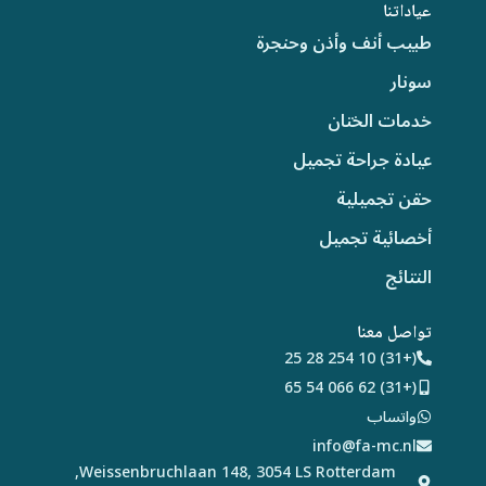
عياداتنا
طبيب أنف وأذن وحنجرة
سونار
خدمات الختان
عيادة جراحة تجميل
حقن تجميلية
أخصائية تجميل
النتائج
تواصل معنا
(+31) 10 254 28 25
(+31) 62 066 54 65
واتساب
info@fa-mc.nl
Weissenbruchlaan 148, 3054 LS Rotterdam,