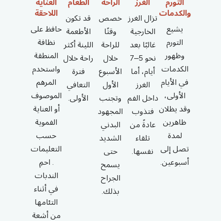
التورم
الغرز
الراحة
الطعام
العناية
والكدمات
اللاحقة
تزال الغرز
خصص
قد تكون
يشيع
حافظ على
الخارجية
وقتًا
الأطعمة
التورم
نظافة
غالبًا بعد
للراحة
اللينة أكثر
وظهور
المنطقة
نحو 5–7
خلال
راحة خلال
الكدمات
واستخدم
أيام، أما
الأسبوع
فترة
في الأيام
المرهم
الغرز
الأول
التعافي
الأولى،
الموصوف
داخل الفم
وتجنب
الأولى.
وقد يظلان
أو العناية
فتذوب
المجهود
ظاهرين
الفموية
عادةً من
البدني
لمدة
حسب
تلقاء
الشديد
تصل إلى
التعليمات
نفسها.
حتى
أسبوعين.
. احمِ
يسمح
الندبات
الجراح
في أثناء
بذلك.
التئامها
من أشعة