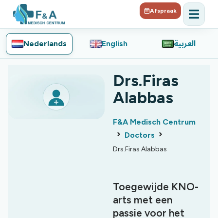
Afspraak
Nederlands
English
العربية
Drs.Firas
Alabbas
F&A Medisch Centrum
Doctors
Drs.Firas Alabbas
Toegewijde KNO-
arts met een
passie voor het