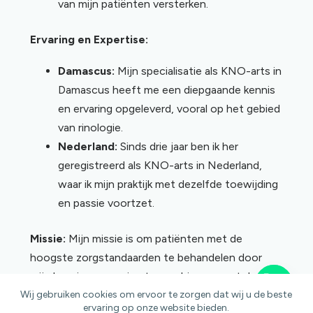
van mijn patiënten versterken.
Ervaring en Expertise:
Damascus:
Mijn specialisatie als KNO-arts in
Damascus heeft me een diepgaande kennis
en ervaring opgeleverd, vooral op het gebied
van rinologie.
Nederland:
Sinds drie jaar ben ik her
geregistreerd als KNO-arts in Nederland,
waar ik mijn praktijk met dezelfde toewijding
en passie voortzet.
Missie:
Mijn missie is om patiënten met de
hoogste zorgstandaarden te behandelen door
mijn kennis en ervaring te combineren met de
nieuwste technologische innovaties.
Wij gebruiken cookies om ervoor te zorgen dat wij u de beste
ervaring op onze website bieden.