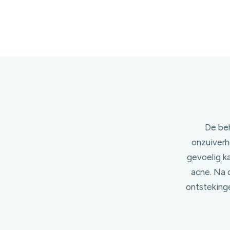
De beh
onzuiverh
gevoelig ka
acne. Na 
ontsteking