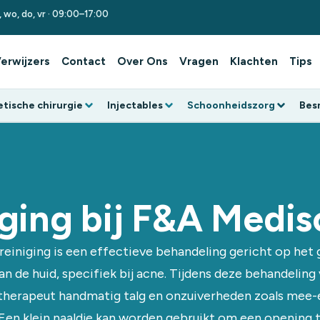
i, wo, do, vr · 09:00–17:00
erwijzers
Contact
Over Ons
Vragen
Klachten
Tips
tische chirurgie
Injectables
Schoonheidszorg
Besn
iging bij F&A Medi
reiniging is een effectieve behandeling gericht op het 
an de huid, specifiek bij acne. Tijdens deze behandeling
therapeut handmatig talg en onzuiverheden zoals mee-
. Een klein naaldje kan worden gebruikt om een opening 