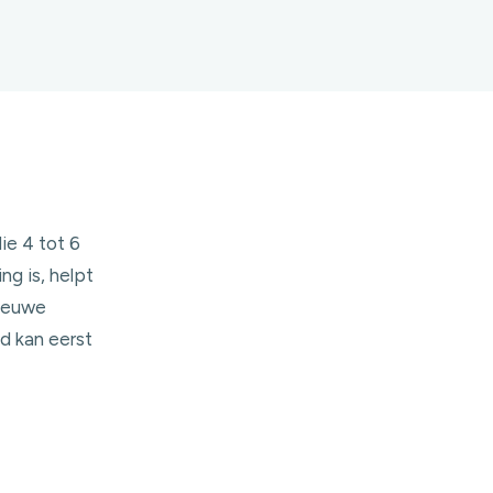
ie 4 tot 6
g is, helpt
nieuwe
id kan eerst