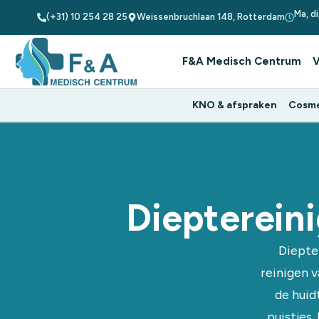
Ma, d
(+31) 10 254 28 25
Weissenbruchlaan 148, Rotterdam
F&A Medisch Centrum
V
KNO & afspraken
Cosme
Diepterein
Diepte
reinigen v
de huid
puistjes