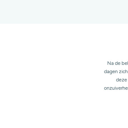
Na de beh
dagen zich
deze 
onzuiverhed