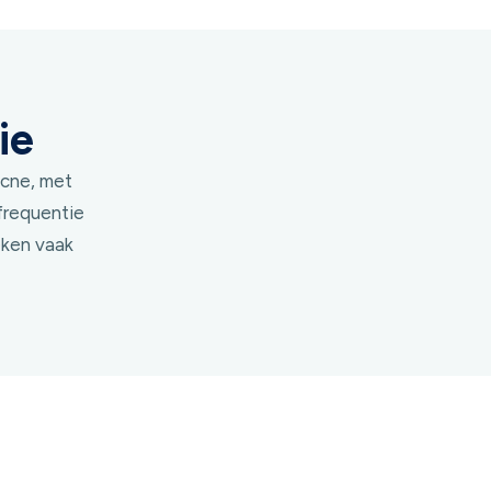
ie
acne, met
frequentie
eken vaak