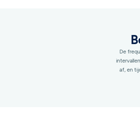
B
De frequ
intervall
af, en t