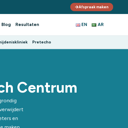
Afspraak maken
Blog
Resultaten
EN
AR
ijdeniskliniek
Pretecho
sch Centrum
grondig
 verwijdert
eters en
te maken,