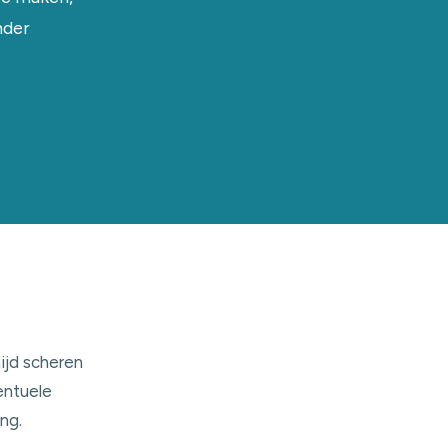
nder
ijd scheren
entuele
ng.