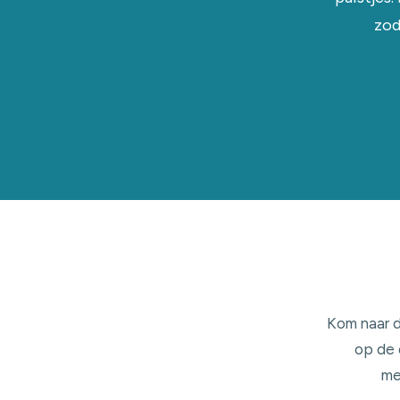
zod
Kom naar d
op de 
me