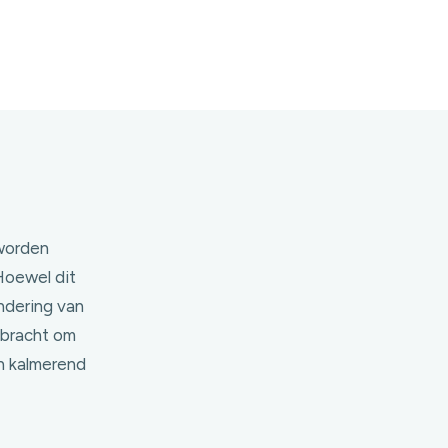
 worden
Hoewel dit
indering van
ebracht om
n kalmerend