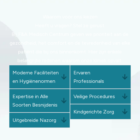
Waarom voor ons kiezen
Heeft u vragen? Stel ze gerust.
Bij F&A Medisch Centrum geven we prioriteit aan de
gezondheid, het comfort en de tevredenheid van elke
patiënt die bij ons binnenkomt. Hier zijn enkele
belangrijke redenen waarom onze kliniek opvalt:
Moderne Faciliteiten
Ervaren
en Hygiënenormen
Professionals
Expertise in Alle
Veilige Procedures
Soorten Besnijdenis
Kindgerichte Zorg
Uitgebreide Nazorg